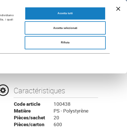
FR
Catalogues
SE RENDRE A FLO CORPORATE
Accetta tutti
ondividiamo
ia, i quali
Accetta selezionati
arent
Rifiuta
Caractéristiques
Code article
100438
Matière
PS - Polystyrène
Pièces/sachet
20
Pièces/carton
600