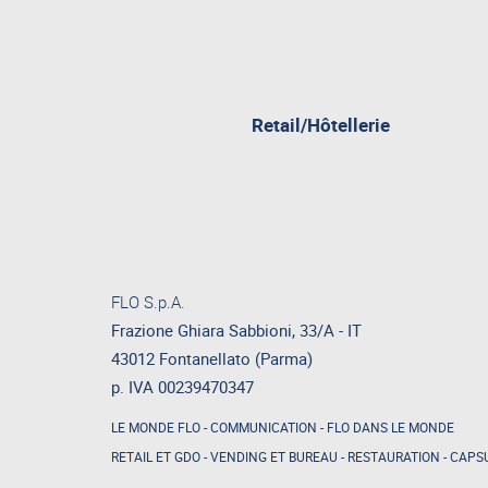
pagina
Retail/Hôtellerie
attualment
aperta
FLO S.p.A.
Frazione Ghiara Sabbioni, 33/A - IT
43012 Fontanellato (Parma)
p. IVA 00239470347
LE MONDE FLO
-
COMMUNICATION
-
FLO DANS LE MONDE
RETAIL ET GDO
-
VENDING ET BUREAU
-
RESTAURATION
-
CAPSU