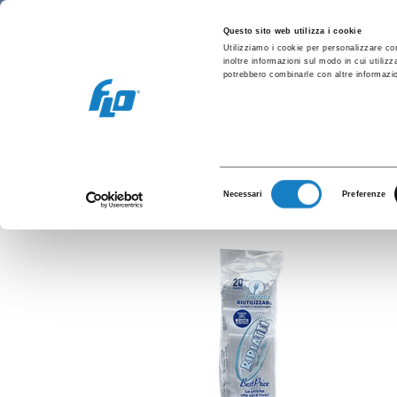
Retail/Hôtellerie
Vending et bureau
C
Questo sito web utilizza i cookie
Utilizziamo i cookie per personalizzare con
inoltre informazioni sul modo in cui utilizz
potrebbero combinarle con altre informazion
Four
Selezione
Necessari
Preferenze
del
consenso