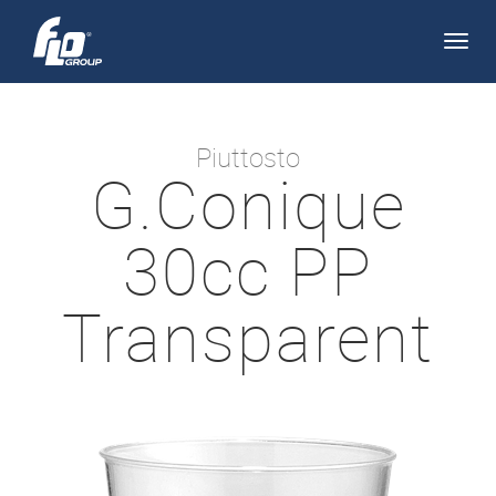
Apri/
navi
Piuttosto
G.Conique
30cc PP
Transparent