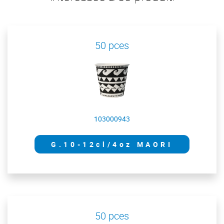
50 pces
103000943
G.10-12cl/4oz MAORI
50 pces