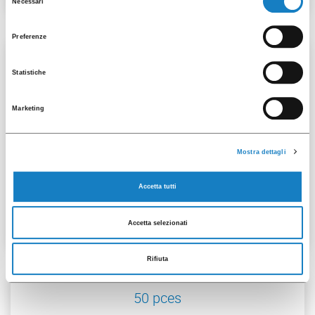
Necessari
del
consenso
Preferenze
50 pces
Statistiche
Marketing
Mostra dettagli
001104151
Accetta tutti
G.88 L Blanc
Accetta selezionati
Rifiuta
50 pces