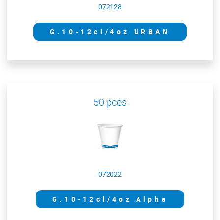
072128
G.10-12cl/4oz URBAN
50 pces
072022
G.10-12cl/4oz Alpha