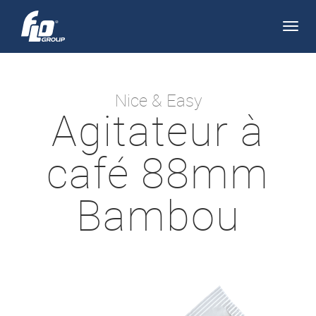
Apri/
navi
Nice & Easy
Agitateur à
café 88mm
Bambou