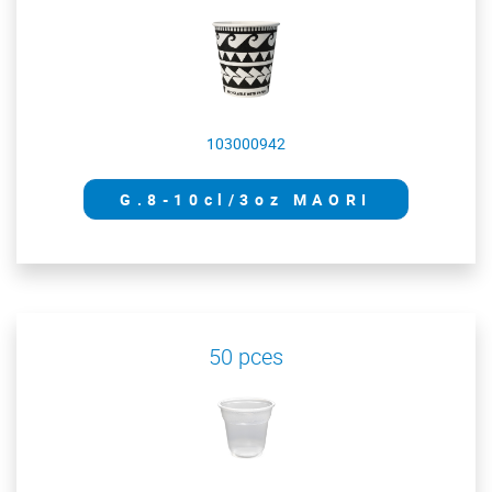
103000942
G.8-10cl/3oz MAORI
50 pces