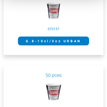
072137
G.8-10cl/3oz URBAN
50 pces