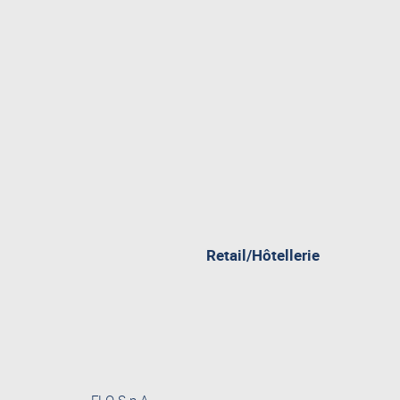
pagina
Retail/Hôtellerie
attualment
aperta