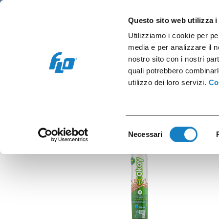
Retail/Hôtellerie
Vending et bureau
C
Questo sito web utilizza i
Utilizziamo i cookie per pe
media e per analizzare il no
nostro sito con i nostri par
quali potrebbero combinarl
G.10
utilizzo dei loro servizi.
Co
Selezione
Necessari
del
consenso