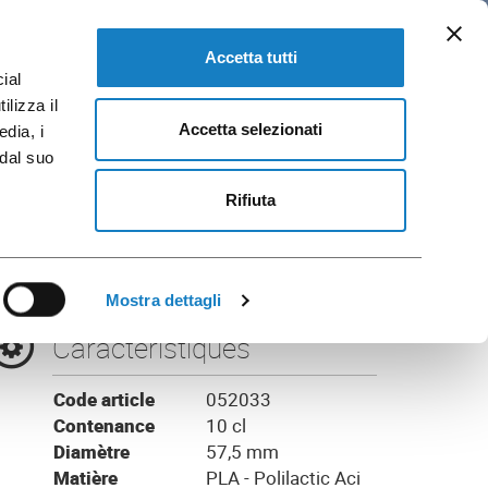
FR
Catalogues
SE RENDRE A FLO CORPORATE
Accetta tutti
ial
ilizza il
Accetta selezionati
edia, i
 dal suo
arent
Rifiuta
Mostra dettagli
Caractéristiques
Code article
052033
Contenance
10 cl
Diamètre
57,5 mm
Matière
PLA - Polilactic Aci