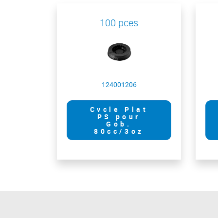
100 pces
124001206
Cvcle Plat
PS pour
Gob.
80cc/3oz