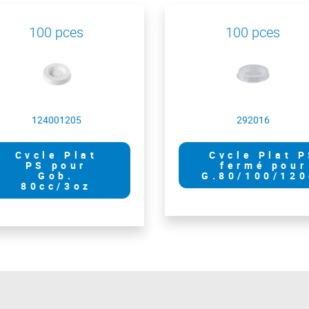
100 pces
100 pces
124001205
292016
Cvcle Plat
Cvcle Plat 
PS pour
fermé pour
Gob.
G.80/100/120
80cc/3oz