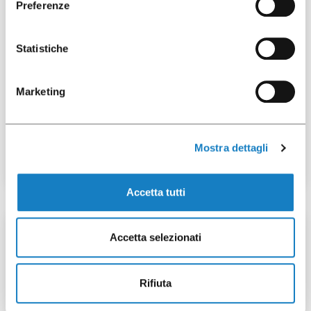
Preferenze
Statistiche
Marketing
052012
G.230cc PP Transparent
Mostra dettagli
Accetta tutti
1 pces
Accetta selezionati
Rifiuta