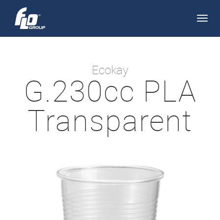
Apri/
navi
Ecokay
G.230cc PLA
Transparent