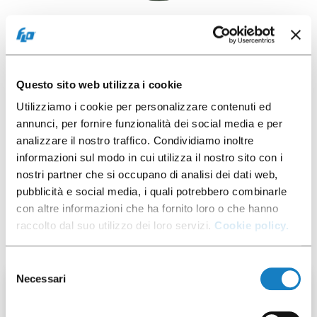
Télécharger la photo
Questo sito web utilizza i cookie
Utilizziamo i cookie per personalizzare contenuti ed
Fiche produit
annunci, per fornire funzionalità dei social media e per
analizzare il nostro traffico. Condividiamo inoltre
informazioni sul modo in cui utilizza il nostro sito con i
nostri partner che si occupano di analisi dei dati web,
pubblicità e social media, i quali potrebbero combinarle
Vous pourriez également être
con altre informazioni che ha fornito loro o che hanno
intéressée à ce produit:
raccolto dal suo utilizzo dei loro servizi.
Cookie policy.
Selezione
Necessari
del
100 pces
consenso