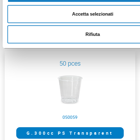
G.400cc PP Super
Accetta selezionati
Transparent
Rifiuta
50 pces
050059
G.300cc PS Transparent