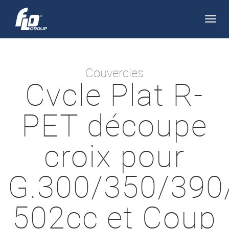
Apri/
navi
Couvercles
Cvcle Plat R-
PET découpe
croix pour
G.300/350/390
502cc et Coup