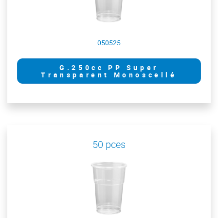
050525
G.250cc PP Super
Transparent Monoscellé
50 pces