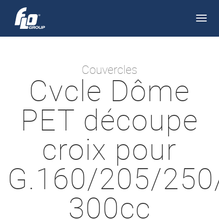
Apri/
navi
Couvercles
Cvcle Dôme
PET découpe
croix pour
G.160/205/250
300cc