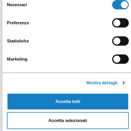
Necessari
del
consenso
50 pces
Preferenze
Statistiche
Marketing
052022
G.160cc PS Transparent
Mostra dettagli
Accetta tutti
100 x 1 pces
Accetta selezionati