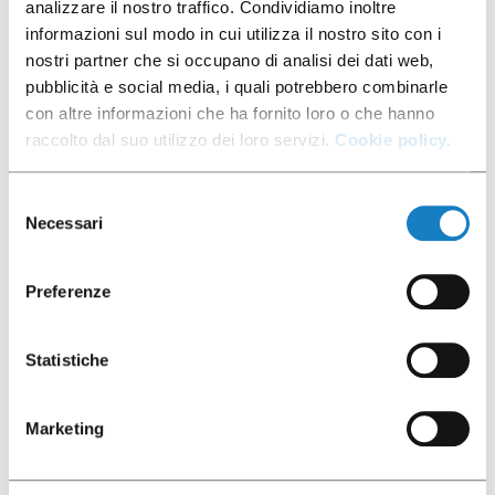
analizzare il nostro traffico. Condividiamo inoltre
le temps, tout en offrant une excellente barrière
informazioni sul modo in cui utilizza il nostro sito con i
à l'oxygène de l'air. Le fond en papier permet une
nostri partner che si occupano di analisi dei dati web,
perforation facile par les aiguilles de la machine,
pubblicità e social media, i quali potrebbero combinarle
et l'anneau d'étanchéité sur le bord améliore
con altre informazioni che ha fornito loro o che hanno
l'adhérence pendant la distribution, éliminant
raccolto dal suo utilizzo dei loro servizi.
Cookie policy.
ainsi le problème des fuites de liquide.
Selezione
Necessari
del
DÉCOUVRIR
consenso
Preferenze
Statistiche
Marketing