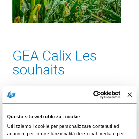
GEA Calix Les
souhaits
"La capsule GEA dédiée au système Nespresso
est un bijou de technologie et de durabilité. Elle
est fabriquée en PLA pur et en papier, deux
matériaux naturels intelligemment associés pour
Questo sito web utilizza i cookie
maximiser les performances de la capsule ; le
Utilizziamo i cookie per personalizzare contenuti ed
corps en PLA assure une résistance mécanique
annunci, per fornire funzionalità dei social media e per
à la pression de distribution et vieillit bien dans