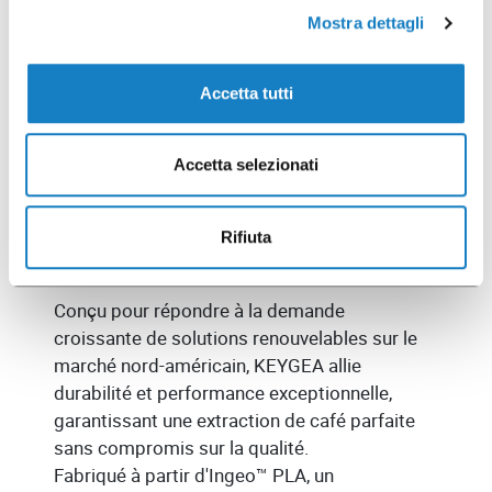
Mostra dettagli
Accetta tutti
KEYGEA
Accetta selezionati
La capsule de café compostable développée
Rifiuta
pour révolutionner le marché nord-américain.
Conçu pour répondre à la demande
croissante de solutions renouvelables sur le
marché nord-américain, KEYGEA allie
durabilité et performance exceptionnelle,
garantissant une extraction de café parfaite
sans compromis sur la qualité.
Fabriqué à partir d'Ingeo™ PLA, un