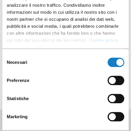
Material
analizzare il nostro traffico. Condividiamo inoltre
PP - Polypropylene
informazioni sul modo in cui utilizza il nostro sito con i
Pcs/sleeve
nostri partner che si occupano di analisi dei dati web,
50
pubblicità e social media, i quali potrebbero combinarle
Pcs/box
con altre informazioni che ha fornito loro o che hanno
1500
raccolto dal suo utilizzo dei loro servizi.
Cookie policy.
Selezione
Necessari
Download picture
del
consenso
Preferenze
Product data
Statistiche
Marketing