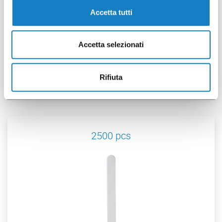
Accetta tutti
001106202
Accetta selezionati
C.150 EVO White/Brown
Rifiuta
2500 pcs