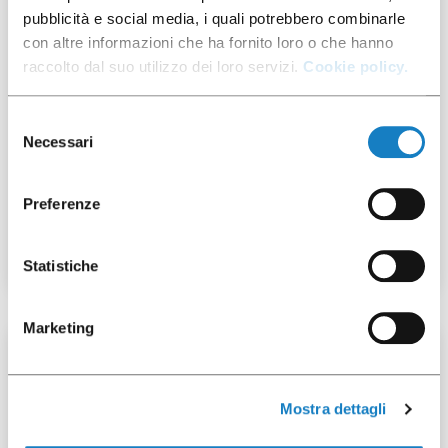
100 pcs
pubblicità e social media, i quali potrebbero combinarle
con altre informazioni che ha fornito loro o che hanno
raccolto dal suo utilizzo dei loro servizi.
Cookie policy.
Selezione
Necessari
del
001106205
consenso
Preferenze
C.150 EVO White
Statistiche
Marketing
100 pcs
Mostra dettagli