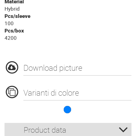
Material
Hybrid
Pcs/sleeve
100
Pcs/box
4200
Download picture
Varianti di colore
B.100 L R-Hybrid 
Product data