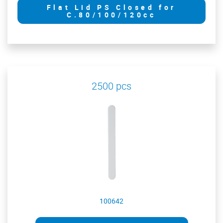
Flat Lid PS Closed for
C.80/100/120cc
2500 pcs
100642