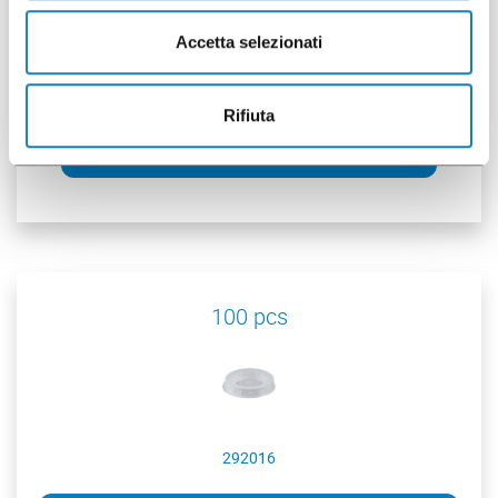
Accetta selezionati
001105224
Rifiuta
C.100 L DA Translucent
100 pcs
292016