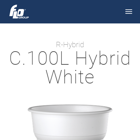
Apri/
navi
R-Hybrid
C.100L Hybrid
White