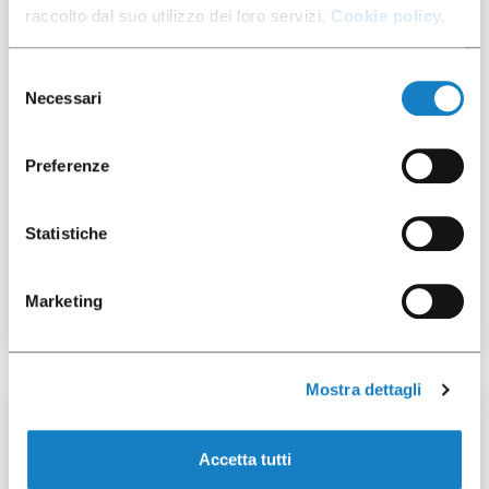
raccolto dal suo utilizzo dei loro servizi.
Cookie policy.
Selezione
Necessari
del
consenso
Preferenze
007900001
Statistiche
Fundraising bags 30my
Marketing
Mostra dettagli
100 pcs
Accetta tutti