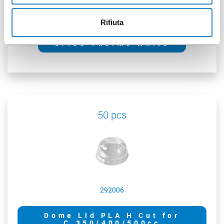
001105606
Rifiuta
C.180 Thermo White
50 pcs
292006
Dome Lid PLA H Cut for
C.350/400/500cc