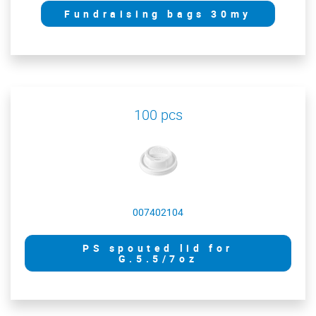
Fundraising bags 30my
100 pcs
007402104
PS spouted lid for
G.5.5/7oz