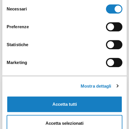
Selezione
Necessari
del
consenso
Preferenze
001108100
Statistiche
C.180 Thermo White/Brown
Marketing
Mostra dettagli
100 pcs
Accetta tutti
Accetta selezionati