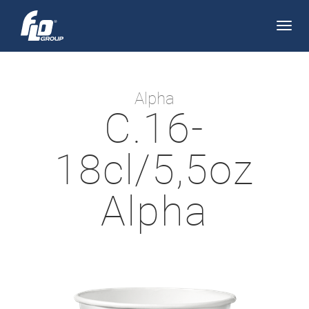
Apri/
navi
Alpha
C.16-
18cl/5,5oz
Alpha