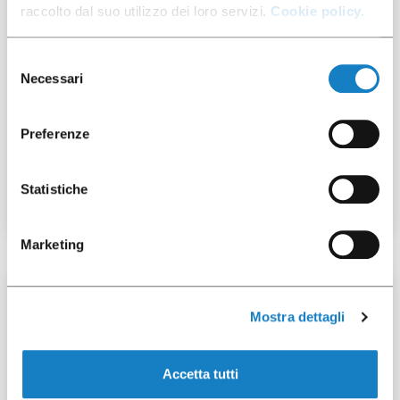
raccolto dal suo utilizzo dei loro servizi.
Cookie policy.
Selezione
Necessari
del
consenso
292028
Preferenze
Flat Lid Paper for
C.5.5/7oz
Statistiche
Marketing
2500 pcs
Mostra dettagli
Accetta tutti