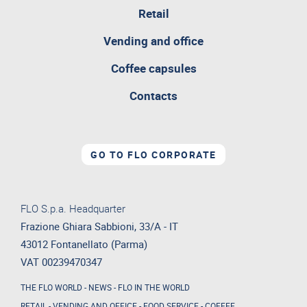
Retail
pagina
Vending and office
attualmente
aperta
Coffee capsules
Contacts
GO TO FLO CORPORATE
FLO S.p.a. Headquarter
Frazione Ghiara Sabbioni, 33/A - IT
43012 Fontanellato (Parma)
VAT 00239470347
THE FLO WORLD
-
NEWS
-
FLO IN THE WORLD
RETAIL
-
VENDING AND OFFICE
-
FOOD SERVICE
-
COFFEE