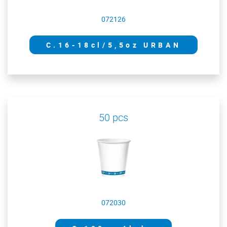
072126
C.16-18cl/5,5oz URBAN
50 pcs
072030