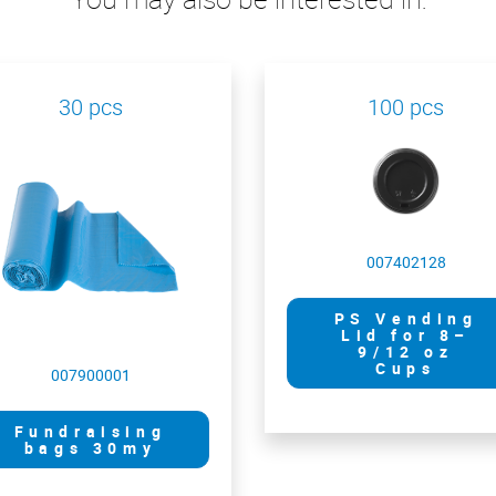
30 pcs
100 pcs
007402128
PS Vending
Lid for 8–
9/12 oz
Cups
007900001
Fundraising
bags 30my