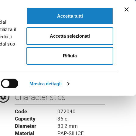
EN
 and Brochures
GO TO FLO CORPORATE
Accetta tutti
ial
ilizza il
Accetta selezionati
edia, i
 dal suo
Alpha
Rifiuta
Mostra dettagli
Characteristics
Code
072040
Capacity
36 cl
Diameter
80,2 mm
Material
PAP-SILICE