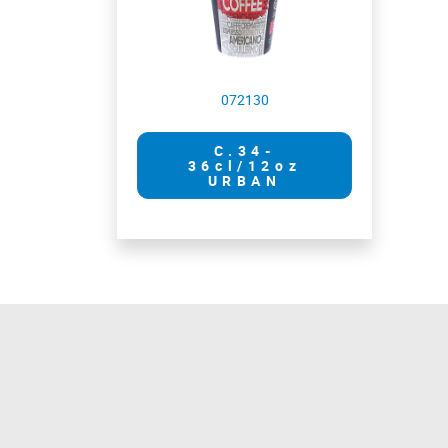
072130
C.34-
36cl/12oz
URBAN