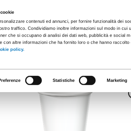
ules
Industrial Containers
Innovative Products
Catalogs
 cookie
rsonalizzare contenuti ed annunci, per fornire funzionalità dei soc
stro traffico. Condividiamo inoltre informazioni sul modo in cui ut
tner che si occupano di analisi dei dati web, pubblicità e social m
Alpha
e con altre informazioni che ha fornito loro o che hanno raccolto
-36cl/12oz D80 
okie policy.
Preferenze
Statistiche
Marketing