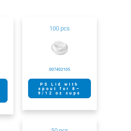
100 pcs
007402105
PS Lid with
spout for 8–
9/12 oz cups
50 pcs