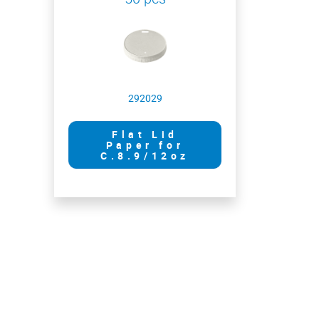
292029
Flat Lid
Paper for
C.8.9/12oz