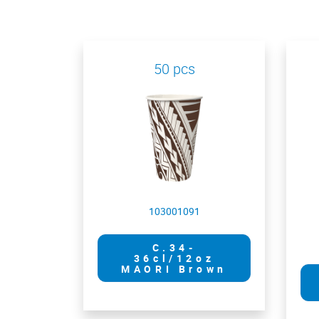
50 pcs
103001091
C.34-
36cl/12oz
MAORI Brown