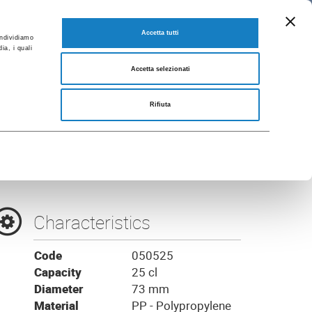
EN
 and Brochures
GO TO FLO CORPORATE
Accetta tutti
ondividiamo
ia, i quali
Accetta selezionati
ent Sealed
Rifiuta
Characteristics
Code
050525
Capacity
25 cl
Diameter
73 mm
Material
PP - Polypropylene