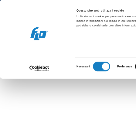
Retail
Vending and office
Coffee caps
Questo sito web utilizza i cookie
Utilizziamo i cookie per personalizzare con
inoltre informazioni sul modo in cui utilizz
potrebbero combinarle con altre informazion
C.250cc P
Selezione
Necessari
Preferenze
del
consenso