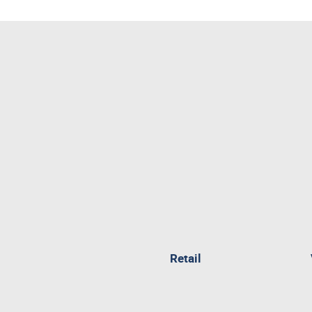
pagina
Retail
attualmente
aperta