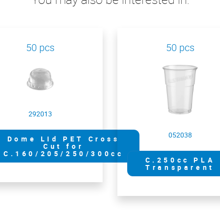
50 pcs
50 pcs
292013
052038
Dome Lid PET Cross
Cut for
C.160/205/250/300cc
C.250cc PLA
Transparent