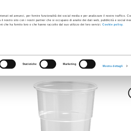
ules
Industrial Containers
Innovative Products
Catalogs
tenuti ed annunci, per fornire funzionalità dei social media e per analizzare il nostro traffico. C
a il nostro sito con i nostri partner che si occupano di analisi dei dati web, pubblicità e social med
i che ha fornito loro o che hanno raccolto dal suo utilizzo dei loro servizi.
Cookie policy.
Premium
P Super Transpar
Statistiche
Marketing
Mostra dettagli