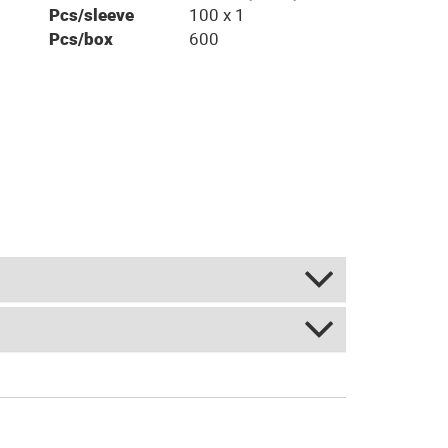
Pcs/sleeve
100 x 1
Pcs/box
600