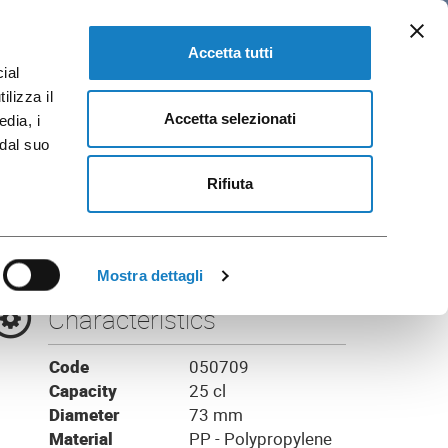
EN
 and Brochures
GO TO FLO CORPORATE
Accetta tutti
ial
ilizza il
Accetta selezionati
edia, i
 dal suo
ansparent
Rifiuta
Mostra dettagli
Characteristics
Code
050709
Capacity
25 cl
Diameter
73 mm
Material
PP - Polypropylene