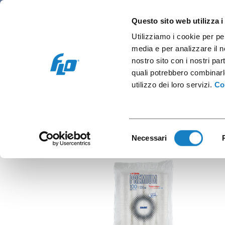
Retail
Vending and office
Coffee caps
Questo sito web utilizza i
Utilizziamo i cookie per pe
media e per analizzare il no
nostro sito con i nostri par
quali potrebbero combinarl
C.250cc 
utilizzo dei loro servizi.
Co
Selezione
Necessari
del
consenso