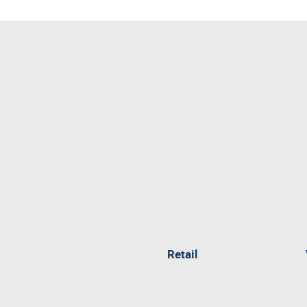
pagina
Retail
attualmente
aperta