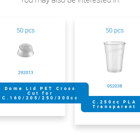
50 pcs
50 pcs
292013
052038
Dome Lid PET Cross
Cut for
C.160/205/250/300cc
C.250cc PLA
Transparent