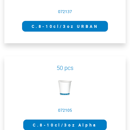
072137
C.8-10cl/3oz URBAN
50 pcs
072105
C.8-10cl/3oz Alpha