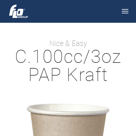
Apri/
navi
Nice & Easy
C.100cc/3oz
PAP Kraft