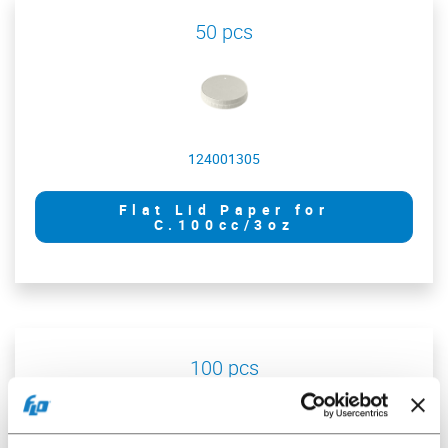
50 pcs
124001305
Flat Lid Paper for
C.100cc/3oz
100 pcs