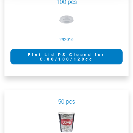
100 pcs
292016
Flat Lid PS Closed for
C.80/100/120cc
50 pcs