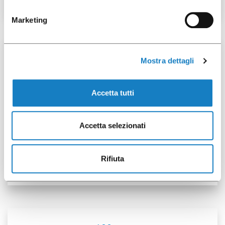
Marketing
50 pcs
Mostra dettagli
Accetta tutti
Accetta selezionati
103000942
C.8-10cl/3oz MAORI
Rifiuta