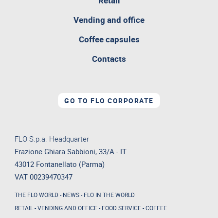
Retail
attualmente
aperta
Vending and office
Coffee capsules
Contacts
GO TO FLO CORPORATE
FLO S.p.a. Headquarter
Frazione Ghiara Sabbioni, 33/A - IT
43012 Fontanellato (Parma)
VAT 00239470347
THE FLO WORLD
-
NEWS
-
FLO IN THE WORLD
RETAIL
-
VENDING AND OFFICE
-
FOOD SERVICE
-
COFFEE