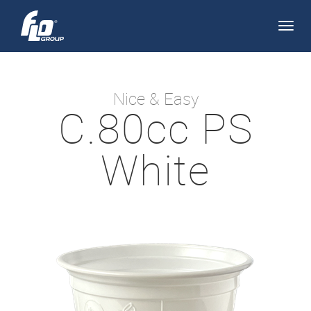
Apri/
navi
Nice & Easy
C.80cc PS
White