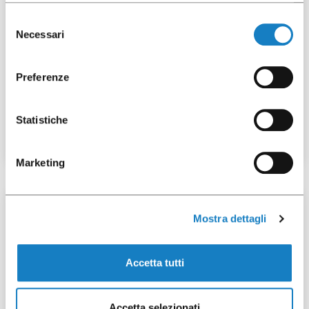
Selezione
Necessari
del
consenso
Preferenze
124001206
Flat Lid PS for C.80cc/3oz
Statistiche
Marketing
100 pcs
Mostra dettagli
Accetta tutti
124001205
Accetta selezionati