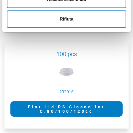
Flat Lid PS for C.80cc/3oz
Rifiuta
100 pcs
292016
Flat Lid PS Closed for
C.80/100/120cc