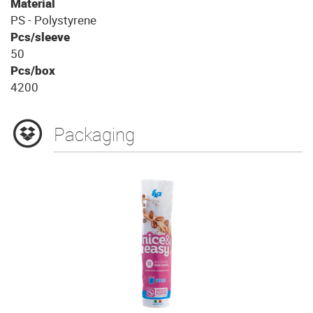
Material
PS - Polystyrene
Pcs/sleeve
50
Pcs/box
4200
Packaging