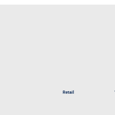
pagina
Retail
attualmente
aperta