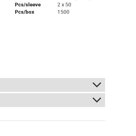
Pcs/sleeve
2 x 50
Pcs/box
1500
 BIS - White