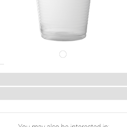
C.200cc PP White
You may also be interested in: