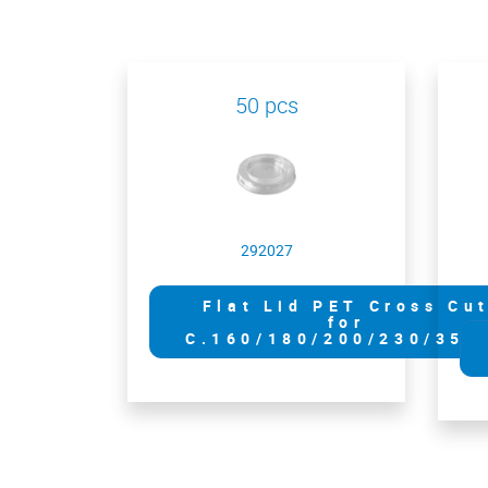
50 pcs
292027
Flat Lid PET Cross Cu
for
C.160/180/200/230/355