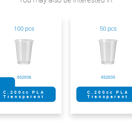
100 pcs
50 pcs
052036
052035
t
cc
C.200cc PLA
C.200cc PLA
Transparent
Transparent