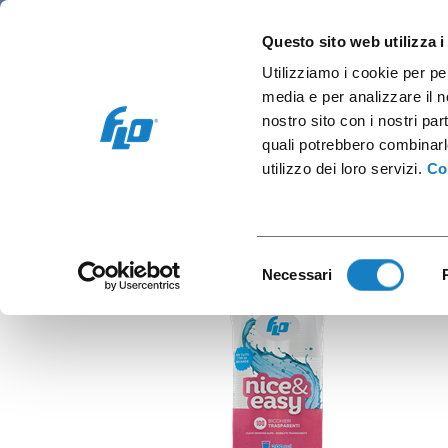
Retail
Vending and office
Coffee caps
Questo sito web utilizza i
Utilizziamo i cookie per pe
media e per analizzare il no
nostro sito con i nostri par
quali potrebbero combinarl
C.200
utilizzo dei loro servizi.
Co
Selezione
Necessari
del
consenso