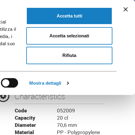
EN
 and Brochures
GO TO FLO CORPORATE
Accetta tutti
ial
ilizza il
Accetta selezionati
edia, i
 dal suo
nt BIS
Rifiuta
Mostra dettagli
Characteristics
Code
052009
Capacity
20 cl
Diameter
70,6 mm
Material
PP - Polypropylene