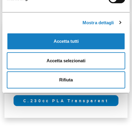
Mostra dettagli
100 pcs
Accetta tutti
Accetta selezionati
Rifiuta
052037
C.230cc PLA Transparent