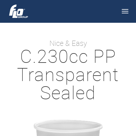
Apri/
navi
Nice & Easy
C.230cc PP
Transparent
Sealed