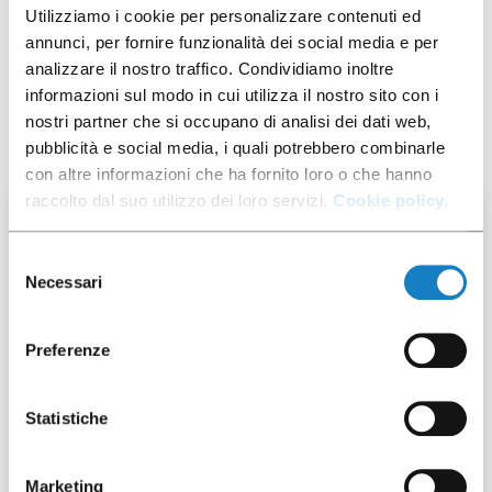
Utilizziamo i cookie per personalizzare contenuti ed
annunci, per fornire funzionalità dei social media e per
analizzare il nostro traffico. Condividiamo inoltre
informazioni sul modo in cui utilizza il nostro sito con i
You may also be interested in:
nostri partner che si occupano di analisi dei dati web,
pubblicità e social media, i quali potrebbero combinarle
con altre informazioni che ha fornito loro o che hanno
raccolto dal suo utilizzo dei loro servizi.
Cookie policy.
50 pcs
Selezione
Necessari
del
consenso
Preferenze
292027
Statistiche
Flat Lid PET Cross Cut for
C.160/180/200/230/355cc
Marketing