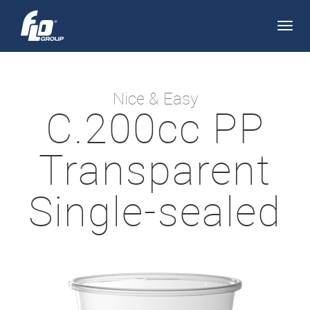
Apri/
navi
Nice & Easy
C.200cc PP
Transparent
Single-sealed