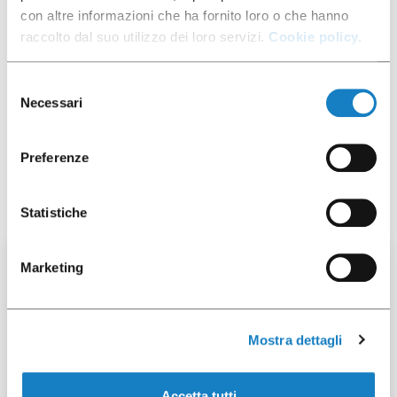
con altre informazioni che ha fornito loro o che hanno
Product data
raccolto dal suo utilizzo dei loro servizi.
Cookie policy.
Packaging options
Selezione
Necessari
del
consenso
Preferenze
You may also be interested in:
Statistiche
50 pcs
Marketing
Mostra dettagli
292027
Accetta tutti