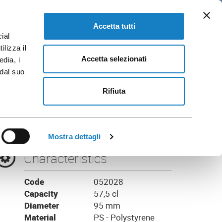
EN
 and Brochures
GO TO FLO CORPORATE
Accetta tutti
ial
ilizza il
Accetta selezionati
edia, i
 dal suo
rent
Rifiuta
Mostra dettagli
Characteristics
Code
052028
Capacity
57,5 cl
Diameter
95 mm
Material
PS - Polystyrene