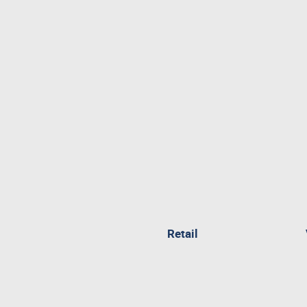
pagina
Retail
attualmente
aperta