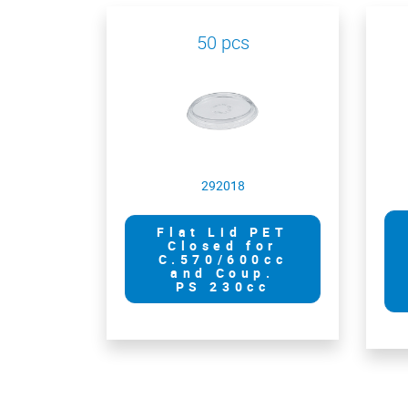
50 pcs
292018
Flat Lid PET
Closed for
C.570/600cc
and Coup.
PS 230cc