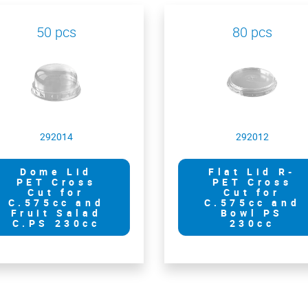
50 pcs
80 pcs
292014
292012
Dome Lid
Flat Lid R-
PET Cross
PET Cross
Cut for
Cut for
C.575cc and
C.575cc and
Fruit Salad
Bowl PS
C.PS 230cc
230cc