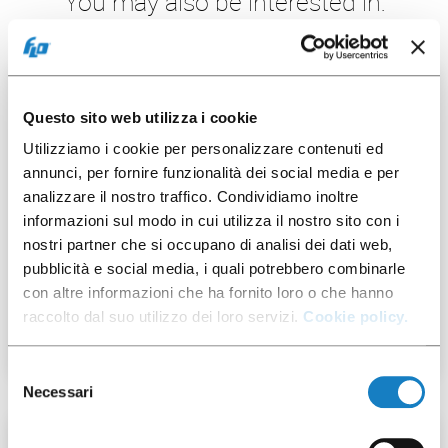
You may also be interested in:
50 pcs
Questo sito web utilizza i cookie
Utilizziamo i cookie per personalizzare contenuti ed
annunci, per fornire funzionalità dei social media e per
analizzare il nostro traffico. Condividiamo inoltre
informazioni sul modo in cui utilizza il nostro sito con i
292015
nostri partner che si occupano di analisi dei dati web,
pubblicità e social media, i quali potrebbero combinarle
Flat Lid PET Cross Cut for
con altre informazioni che ha fornito loro o che hanno
C.160/205/250/300cc
raccolto dal suo utilizzo dei loro servizi.
Cookie policy.
Selezione
Necessari
del
consenso