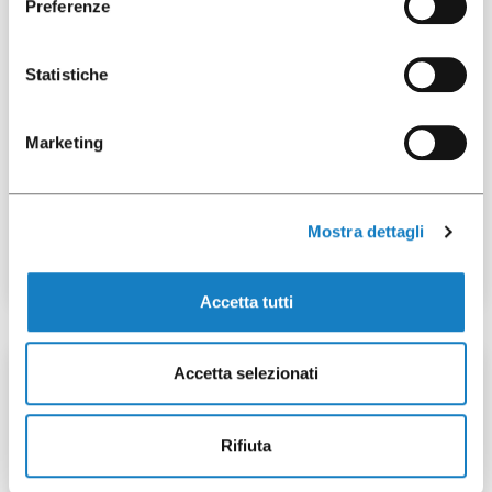
50 pcs
Preferenze
Statistiche
Marketing
292013
Dome Lid PET Cross Cut
for C.160/205/250/300cc
Mostra dettagli
Accetta tutti
Accetta selezionati
50 pcs
Rifiuta