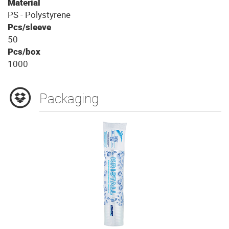
Material
PS - Polystyrene
Pcs/sleeve
50
Pcs/box
1000
Packaging