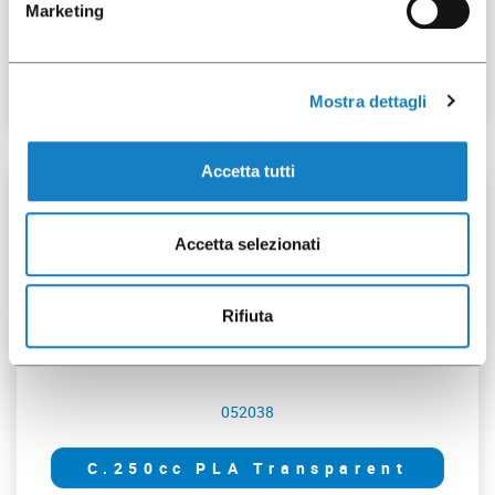
Marketing
Dome Lid PET Cross Cut
for C.160/205/250/300cc
Mostra dettagli
Accetta tutti
50 pcs
Accetta selezionati
Rifiuta
052038
C.250cc PLA Transparent