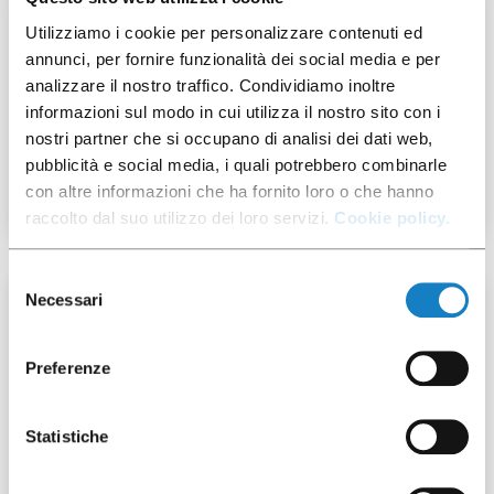
Utilizziamo i cookie per personalizzare contenuti ed
annunci, per fornire funzionalità dei social media e per
292015
analizzare il nostro traffico. Condividiamo inoltre
informazioni sul modo in cui utilizza il nostro sito con i
nostri partner che si occupano di analisi dei dati web,
Flat Lid PET Cross Cut for
C.160/205/250/300cc
pubblicità e social media, i quali potrebbero combinarle
con altre informazioni che ha fornito loro o che hanno
raccolto dal suo utilizzo dei loro servizi.
Cookie policy.
Selezione
Necessari
del
50 pcs
consenso
Preferenze
Statistiche
292013