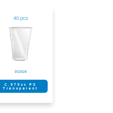
40 pcs
052028
C.575cc PS
Transparent