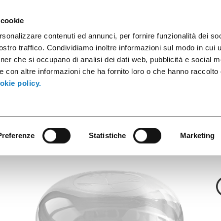
ules
Industrial Containers
Innovative Products
Catalogs
 cookie
rsonalizzare contenuti ed annunci, per fornire funzionalità dei soc
stro traffico. Condividiamo inoltre informazioni sul modo in cui ut
tner che si occupano di analisi dei dati web, pubblicità e social m
Lids
e con altre informazioni che ha fornito loro o che hanno raccolto
T Cross Cut for
okie policy.
it Salad C.PS 2
Preferenze
Statistiche
Marketing