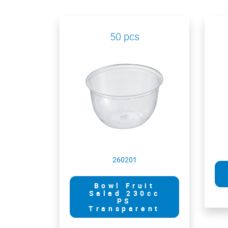
50 pcs
260201
Bowl Fruit
Salad 230cc
PS
Transparent