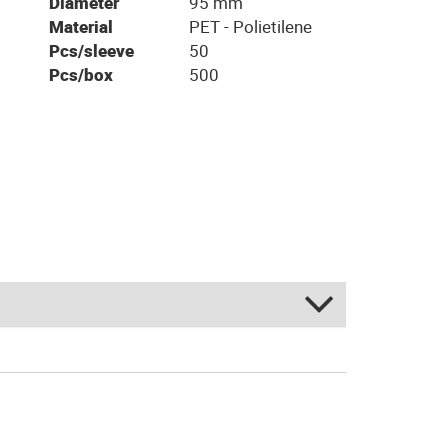
Diameter
95 mm
Material
PET - Polietilene
Pcs/sleeve
50
Pcs/box
500