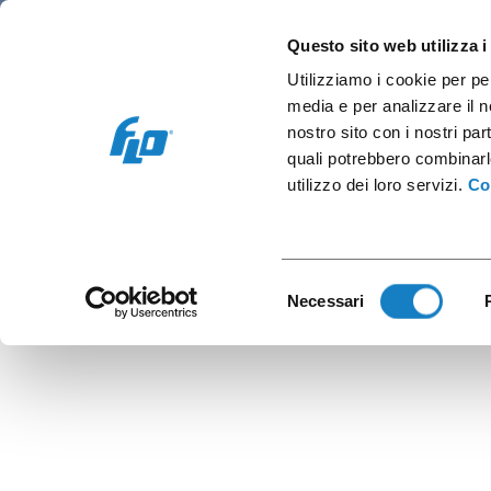
Retail
Vending and office
Coffee caps
Questo sito web utilizza i
Utilizziamo i cookie per pe
media e per analizzare il no
nostro sito con i nostri par
quali potrebbero combinarl
Dome Lid PE
utilizzo dei loro servizi.
Co
Fru
Selezione
Necessari
del
consenso