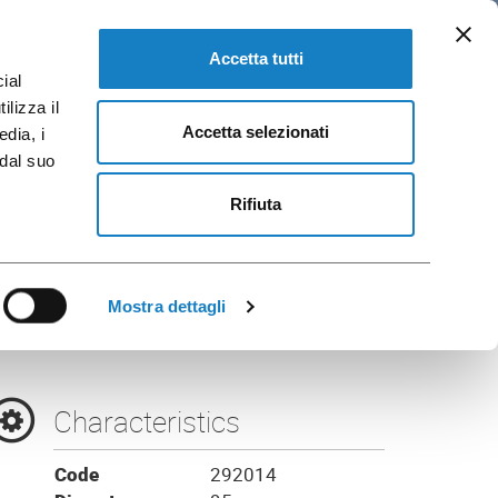
EN
 and Brochures
GO TO FLO CORPORATE
Accetta tutti
ial
ilizza il
Accetta selezionati
edia, i
 dal suo
 C.575cc and
Rifiuta
30cc
Mostra dettagli
Characteristics
Code
292014