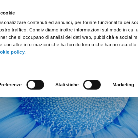
ules
Industrial Containers
Innovative Products
Catalogs
 cookie
rsonalizzare contenuti ed annunci, per fornire funzionalità dei soc
stro traffico. Condividiamo inoltre informazioni sul modo in cui ut
tner che si occupano di analisi dei dati web, pubblicità e social m
e con altre informazioni che ha fornito loro o che hanno raccolto
okie policy.
Future is a
we
Preferenze
Statistiche
Marketing